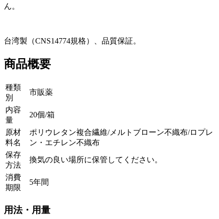
ん。
台湾製（CNS14774規格）、品質保証。
商品概要
種類
市販薬
別
内容
20個/箱
量
原材
ポリウレタン複合繊維/メルトブローン不織布/ロプレ
料名
ン・エチレン不織布
保存
換気の良い場所に保管してください。
方法
消費
5年間
期限
用法・用量